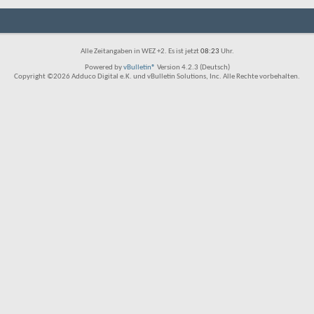
Alle Zeitangaben in WEZ +2. Es ist jetzt
08:23
Uhr.
Powered by
vBulletin®
Version 4.2.3 (Deutsch)
Copyright ©2026 Adduco Digital e.K. und vBulletin Solutions, Inc. Alle Rechte vorbehalten.