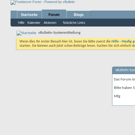
Startseite
Forum
Blogs
Hilfe
Kalender
Aktionen
Nützliche Links
vBulletin-Systemmitteilung
Wenn dies Ihr erster Besuch hier ist, lesen Sie bitte zuerst die
Hilfe - Häufig g
starten. Sie können auch jetzt schon Beiträge lesen. Suchen Sie sich einfach 
vBulletin-Sy
Das Forum is
Bitte haben S
Mfg