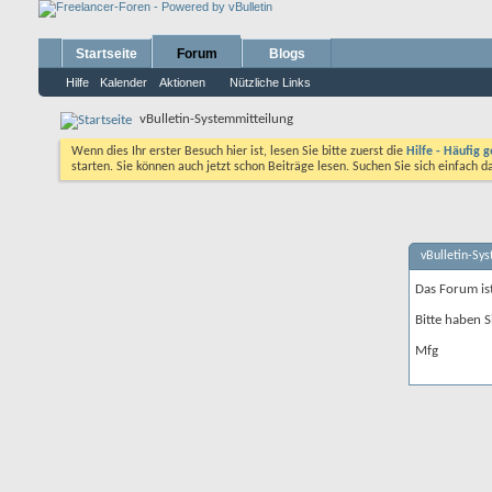
Startseite
Forum
Blogs
Hilfe
Kalender
Aktionen
Nützliche Links
vBulletin-Systemmitteilung
Wenn dies Ihr erster Besuch hier ist, lesen Sie bitte zuerst die
Hilfe - Häufig g
starten. Sie können auch jetzt schon Beiträge lesen. Suchen Sie sich einfach 
vBulletin-Sy
Das Forum is
Bitte haben S
Mfg