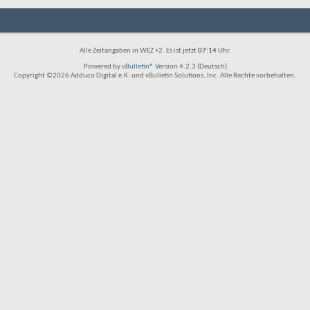
Alle Zeitangaben in WEZ +2. Es ist jetzt
07:14
Uhr.
Powered by
vBulletin®
Version 4.2.3 (Deutsch)
Copyright ©2026 Adduco Digital e.K. und vBulletin Solutions, Inc. Alle Rechte vorbehalten.